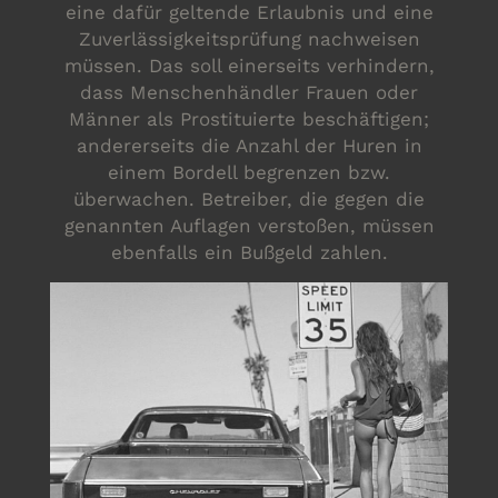
eine dafür geltende Erlaubnis und eine
Zuverlässigkeitsprüfung nachweisen
müssen. Das soll einerseits verhindern,
dass Menschenhändler Frauen oder
Männer als Prostituierte beschäftigen;
andererseits die Anzahl der Huren in
einem Bordell begrenzen bzw.
überwachen. Betreiber, die gegen die
genannten Auflagen verstoßen, müssen
ebenfalls ein Bußgeld zahlen.