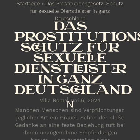
Startseite
»
Das Prostitutionsgesetz: Schutz
für sexuelle Dienstleister in ganz
Deutschland
DAS
PROSTITUTION
SCHUTZ FÜR
SEXUELLE
DIENSTLEISTER
IN GANZ
DEUTSCHLAND
Villa Roma
Juni 6, 2024
N
Manchen Menschen sind Verpflichtungen
jeglicher Art ein Gräuel. Schon der bloße
Gedanke an eine feste Beziehung ruft bei
ihnen unangenehme Empfindungen