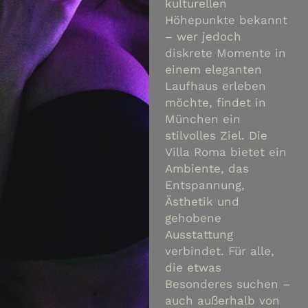
kulturellen
Höhepunkte bekannt
– wer jedoch
diskrete Momente in
einem eleganten
Laufhaus erleben
möchte, findet in
München ein
stilvolles Ziel. Die
Villa Roma bietet ein
Ambiente, das
Entspannung,
Ästhetik und
gehobene
Ausstattung
verbindet. Für alle,
die etwas
Besonderes suchen –
auch außerhalb von