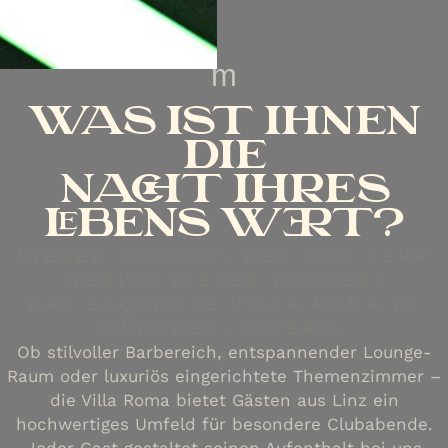
m
WAS IST IHNEN
DIE
NACHT IHRES
LEBENS WERT?
DIESER MOMENT, DEN NUR SEHR
WENIGE BIETEN KÖNNEN:
DAS EXQUISITE VILLA ROMA IN
MÜNCHEN, BAYERN.
Ob stilvoller Barbereich, entspannender Lounge-
Raum oder luxuriös eingerichtete Themenzimmer –
die Villa Roma bietet Gästen aus Linz ein
hochwertiges Umfeld für besondere Clubabende.