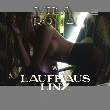
w
LAUFHAUS
LINZ
VILLA ROMA ODER DAS
LAUFHAUS LINZ – WO
MÖCHTEN SIE IHRE ZEIT