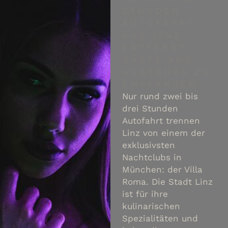
STUNDEN
AUTOFAHRT
AUS LINZ
ENTFERNT
GÄSTE AUS
AUGSBURG ZU
EMPFANGEN.
Nur rund zwei bis
drei Stunden
Autofahrt trennen
Linz von einem der
exklusivsten
Nachtclubs in
München: der Villa
Roma. Die Stadt Linz
ist für ihre
kulinarischen
Spezialitäten und