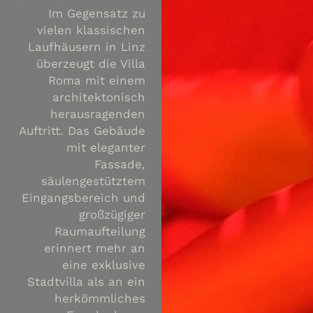
Im Gegensatz zu
vielen klassischen
Laufhäusern in Linz
überzeugt die Villa
Roma mit einem
architektonisch
herausragenden
Auftritt. Das Gebäude
mit eleganter
Fassade,
säulengestütztem
Eingangsbereich und
großzügiger
Raumaufteilung
erinnert mehr an
eine exklusive
Stadtvilla als an ein
herkömmliches