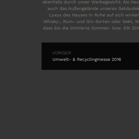
ebenfalls durch unser Werbegesicht: Als Hau
auch das Außengelände unseres Gebäudekom
Luxus des Hauses in Ruhe auf sich wirken
Whisky-, Rum- und Gin-Sorten oder Sekt, Wei
dass Sie die limitierte Sommer- bzw. EM 20
VORIGER
Umwelt- & Recyclingmesse 2016