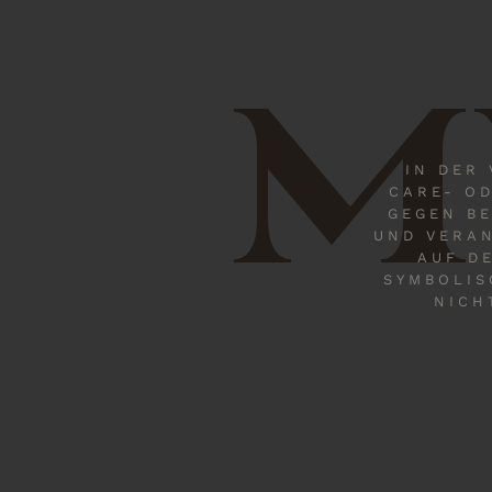
M
IN DER
CARE- OD
GEGEN B
UND VERAN
AUF D
SYMBOLIS
NICH