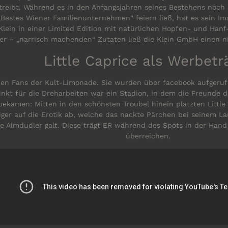
rtreibt. Während es in den Anfangsjahren seines Bestehens noch
„Bestes Wiener Familienunternehmen“ feiern ließ, hat es sein Im
ein in einer Limited Edition mit natürlichen Hopfen- und Hanf-E
r – „narrisch machenden“ Zutaten ließ die Klein GmbH einen ni
Little Caprice als Werbetr
hen Fans der Kult-Limonade. Sie wurden über facebook aufgeruf
unkt für die Dreharbeiten war ein Stadion, in dem die Freunde
ekamen: Mitten in den schönsten Troubel hinein platzten Little C
iger auf die Erotik ab, welche das nackte Pärchen bei seinem La
che Almdudler galt. Diese trägt ER während des Spots in der Han
überreichen.