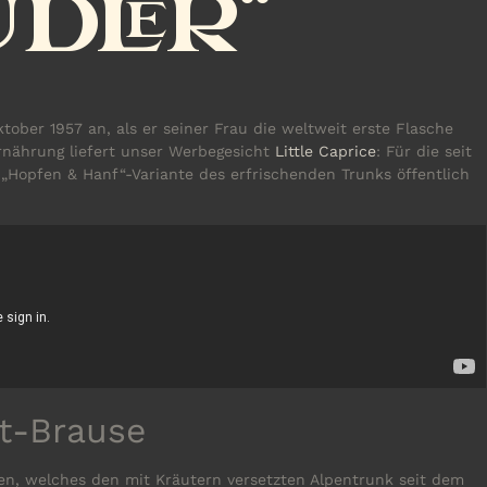
DLER“
tober 1957 an, als er seiner Frau die weltweit erste Flasche
rnährung liefert unser Werbegesicht
Little Caprice
: Für die seit
 „Hopfen & Hanf“-Variante des erfrischenden Trunks öffentlich
lt-Brause
n, welches den mit Kräutern versetzten Alpentrunk seit dem