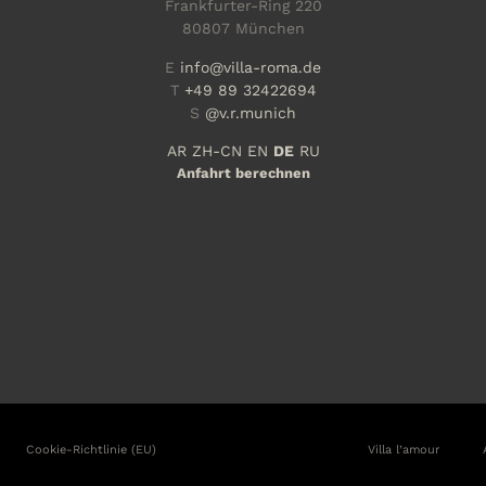
Frankfurter-Ring 220
80807 München
E
info@villa-roma.de
T
+49 89 32422694
S
@v.r.munich
AR
ZH-CN
EN
DE
RU
Anfahrt berechnen
Cookie-Richtlinie (EU)
Villa l’amour