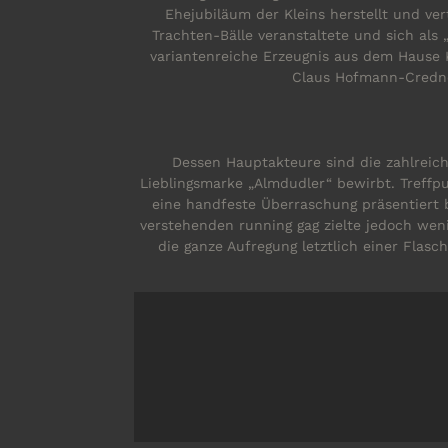
Ehejubiläum der Kleins herstellt und ve
Trachten-Bälle veranstaltete und sich als 
variantenreiche Erzeugnis aus dem Hause Kl
Claus Hofmann-Credne
Dessen Hauptakteure sind die zahlreic
Lieblingsmarke „Almdudler“ bewirbt. Treffp
eine handfeste Überraschung präsentiert b
verstehenden running gag zielte jedoch wen
die ganze Aufregung letztlich einer Flas