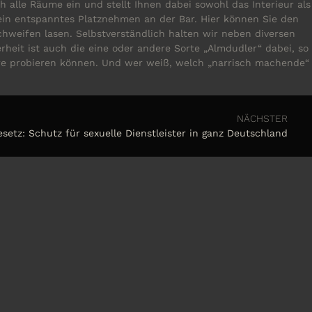
 alle Räume ein und stellt Ihnen dabei sowohl das Interieur als
ein entspanntes Platznehmen an der Bar. Hier können Sie den
chweifen lasen. Selbstverständlich halten wir neben diversen
rheit ist auch die eine oder andere Sorte „Almdudler“ dabei, so
äre probieren können. Und wer weiß, welch „narrisch machende“
NÄCHSTER
esetz: Schutz für sexuelle Dienstleister in ganz Deutschland