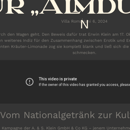
R „ALMDU
N
Villa Roma
Juni 6, 2024
rch den Magen geht. Den Beweis dafür trat Erwin Klein am 17. Ok
in weiteres Indiz für den Zusammenhang zwischen Erotik und E
nnten Kräuter-Limonade zog sie komplett blank und ließ sich die
schmecken.
Vom Nationalgetränk zur Ku
ne Kampagne der A. & S. Klein GmbH & Co KG – jenem Unternehme