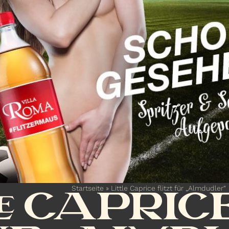
Startseite
»
Little Caprice flitzt für „Almdudler“
E CAPRIC