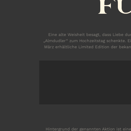
FÜ
Eine alte Weisheit besagt, dass Liebe du
„Almdudler“ zum Hochzeitstag schenkte. E
März erhältliche Limited Edition der beka
Hintergrund der genannten Aktion ist ei