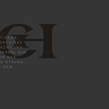
CH
TISCHE,
DÜRFNISSE
RECHNUNG
UNGEN. DIE
EN DER
ND STEHEN
T DEM