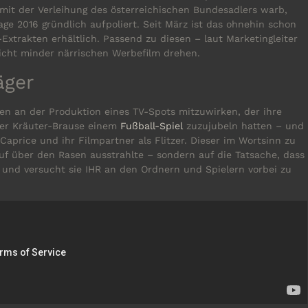
 mit der Verleihung des österreichischen Bundesadlers warb,
age 2016 gründlich aufpoliert. Seit März ist das ohnehin schon
xtrakten erhältlich. Passend zu diesen – laut Marketingleiter
cht minder närrischen Werbefilm drehen.
äger
en an der Produktion eines TV-Spots mitzuwirken, der ihre
 der Kräuter-Brause einem
Fußball-Spiel
zuzujubeln hatten – und
aprice und ihr Filmpartner als Flitzer. Dieser im Wortsinn zu
uf über den Rasen ausstrahlte – sondern auf die Tatsache, dass
d und versucht sie IHR an den Ordnern und Spielern vorbei zu