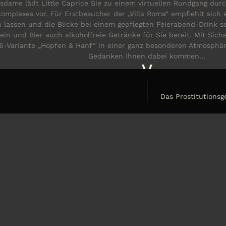
sdame lädt Little Caprice Sie zu einem virtuellen Rundgang durch
plexes vor. Für Erstbesucher der „Villa Roma“ empfiehlt sich 
 lassen und die Blicke bei einem gepflegten Feierabend-Drink s
n und Bier auch alkoholfreie Getränke für Sie bereit. Mit Siche
16-Variante „Hopfen & Hanf“ in einer ganz besonderen Atmosph
Gedanken Ihnen dabei kommen…
y
Das Prostitutionsg