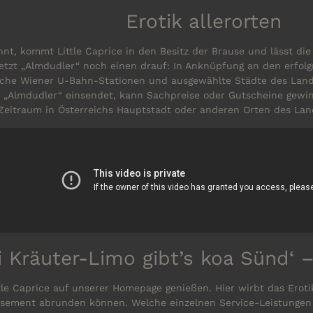
Erotik allerorten
ähnt, kommt Little Caprice in den Besitz der Brause und lässt d
setzt „Almdudler“ noch einen drauf: In Anknüpfung an den erfo
iche Wiener U-Bahn-Stationen und ausgewählte Städte des Landes
 „Almdudler“ einsendet, kann Sachpreise oder Gutscheine gewin
Zeitraum in Österreichs Hauptstadt oder anderen Orten des Lan
i Kräuter-Limo gibt’s koa Sünd‘ 
ttle Caprice auf unserer Homepage genießen. Hier wirbt das Ero
issement abrunden können. Welche einzelnen Service-Leistungen 