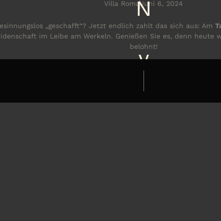
N
Villa Roma
Juni 6, 2024
esinnungslos „geschafft“? Jetzt endlich zahlt das sich aus: Am
T
 Leidenschaft im Leibe am Werkeln. Genießen Sie es, denn heute
belohnt!
y