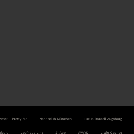
Amor – Pretty Mo
Nachtclub München
Luxus Bordell Augsburg
zburg
Laufhaus Linz
21 App
WWYD
Little Caprice