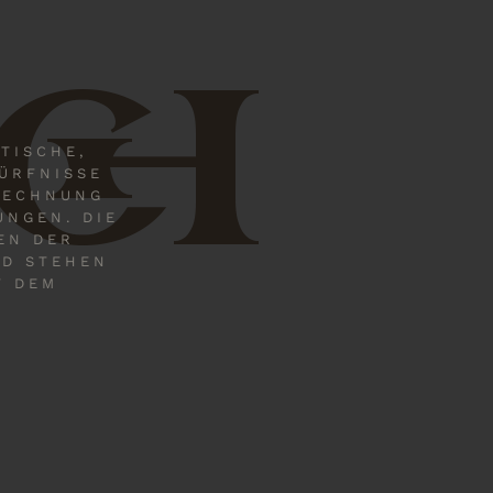
CH
TISCHE,
DÜRFNISSE
RECHNUNG
UNGEN. DIE
EN DER
ND STEHEN
T DEM