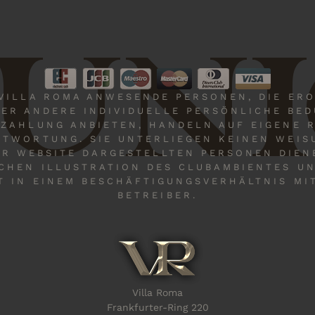
UNI
 VILLA ROMA ANWESENDE PERSONEN, DIE ERO
ER ANDERE INDIVIDUELLE PERSÖNLICHE BE
EZAHLUNG ANBIETEN, HANDELN AUF EIGENE 
TWORTUNG. SIE UNTERLIEGEN KEINEN WEIS
ER WEBSITE DARGESTELLTEN PERSONEN DIEN
CHEN ILLUSTRATION DES CLUBAMBIENTES U
T IN EINEM BESCHÄFTIGUNGSVERHÄLTNIS MI
BETREIBER.
Villa Roma
Frankfurter-Ring 220