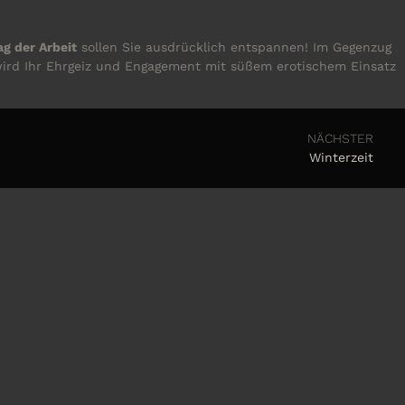
ag der Arbeit
sollen Sie ausdrücklich entspannen! Im Gegenzug
 wird Ihr Ehrgeiz und Engagement mit süßem erotischem Einsatz
NÄCHSTER
Winterzeit