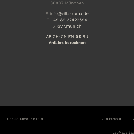
80807 München
E
info@villa-roma.de
T
+49 89 32422694
S
@v.r.munich
AR
ZH-CN
EN
DE
RU
Anfahrt berechnen
Cookie-Richtlinie (EU)
Villa l’amour
Laufhaus Sal