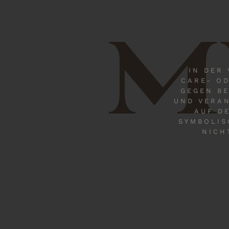
M
IN DER
CARE- OD
GEGEN B
UND VERAN
AUF D
SYMBOLIS
NICH