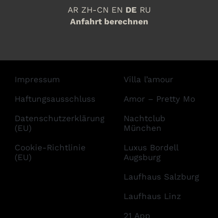
AR
ZH-CN
EN
DE
RU
Anfahrt berechnen
Impressum
Villa l’amour
Haftungsausschluss
Amor – Pretty Mo
Datenschutzerklärung
Nachtclub
(EU)
München
Cookie-Richtlinie
Luxus Bordell
(EU)
Augsburg
Laufhaus Salzburg
Laufhaus Linz
21 App