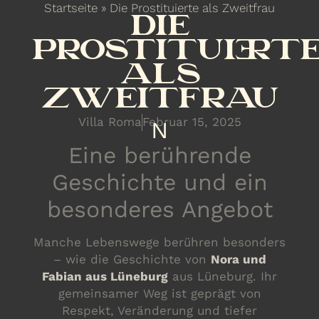
Startseite
»
Die Prostituierte als Zweitfrau
DIE
PROSTITUIERT
ALS
ZWEITFRAU
Villa Roma
Februar 15, 2025
N
Eine berührende
Geschichte und ein
besonderes Angebot
Manche Lebenswege berühren besonders
– wie die Geschichte von
Nora und
Fabian aus Lüneburg
aus Lüneburg. Ihr
gemeinsamer Weg ist geprägt von
Respekt, Veränderung und tiefer