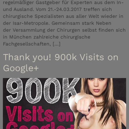
regelmäßiger Gastgeber für Experten aus dem In-
und Ausland. Vom 21.-24.03.2017 treffen sich
chirurgische Spezialisten aus aller Welt wieder in
der Isar-Metropole. Gemeinsam stark Neben
der Versammlung der Chirurgen selbst finden sich
in München zahlreiche chirurgische
Fachgesellschaften, […]
Thank you! 900k Visits on
Google+