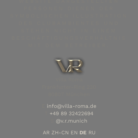
WEBSITE DARGESTELLTEN
PERSONEN DIENEN DER
SYMBOLISCHEN ILLUSTRATION
DES CLUBAMBIENTES UND
STEHEN NICHT IN EINEM
BESCHÄFTIGUNGSVERHÄLTNIS
MIT DEM BETREIBER.
Villa Roma
Frankfurter-Ring 220
80807 München
E
info@villa-roma.de
T
+49 89 32422694
S
@v.r.munich
AR
ZH-CN
EN
DE
RU