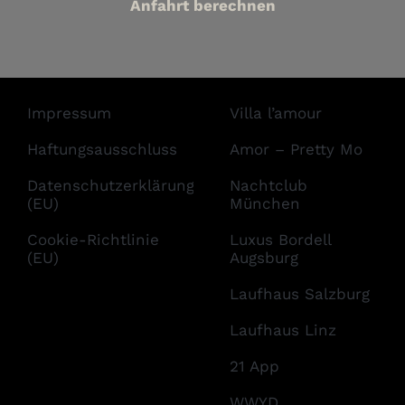
Anfahrt berechnen
Impressum
Villa l’amour
Haftungsausschluss
Amor – Pretty Mo
Datenschutzerklärung
Nachtclub
(EU)
München
Cookie-Richtlinie
Luxus Bordell
(EU)
Augsburg
Laufhaus Salzburg
Laufhaus Linz
21 App
WWYD