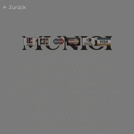
←
Zurück
MUNICH
IN DER VILLA ROMA
ANWESENDE PERSONEN, DIE
EROTISCHE, CARE- ODER
ANDERE INDIVIDUELLE
PERSÖNLICHE BEDÜRFNISSE
GEGEN BEZAHLUNG ANBIETEN,
HANDELN AUF EIGENE
RECHNUNG UND
VERANTWORTUNG. SIE
UNTERLIEGEN KEINEN
WEISUNGEN. DIE AUF DER