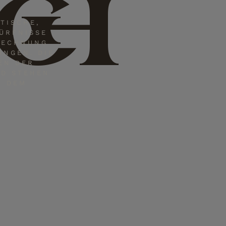
CH
TISCHE,
DÜRFNISSE
RECHNUNG
UNGEN. DIE
EN DER
ND STEHEN
T DEM