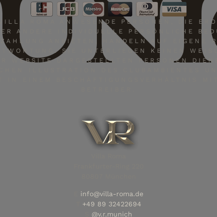
UNI
 VILLA ROMA ANWESENDE PERSONEN, DIE ERO
ER ANDERE INDIVIDUELLE PERSÖNLICHE BE
EZAHLUNG ANBIETEN, HANDELN AUF EIGENE 
TWORTUNG. SIE UNTERLIEGEN KEINEN WEIS
ER WEBSITE DARGESTELLTEN PERSONEN DIEN
CHEN ILLUSTRATION DES CLUBAMBIENTES U
T IN EINEM BESCHÄFTIGUNGSVERHÄLTNIS MI
BETREIBER.
Villa Roma
Frankfurter-Ring 220
80807 München
E
info@villa-roma.de
T
+49 89 32422694
S
@v.r.munich