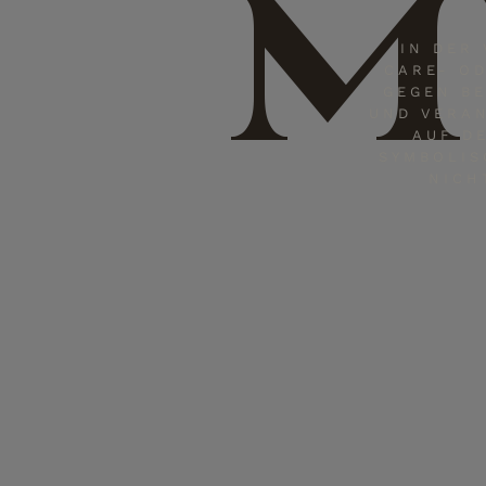
M
IN DER
CARE- OD
GEGEN B
UND VERAN
AUF D
SYMBOLIS
NICH