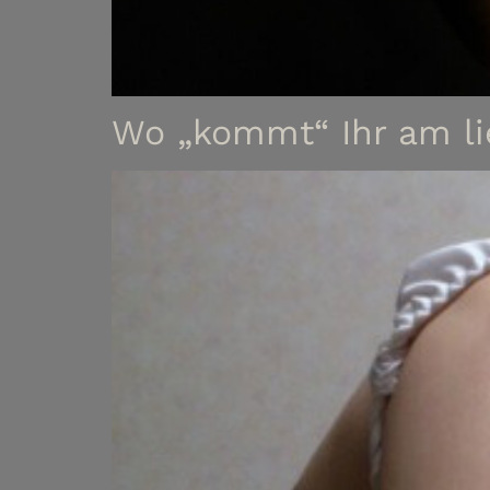
Wo „kommt“ Ihr am li