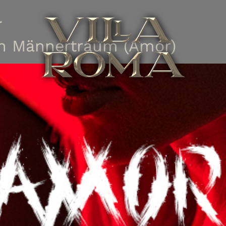
l
en Männertraum (Amor)