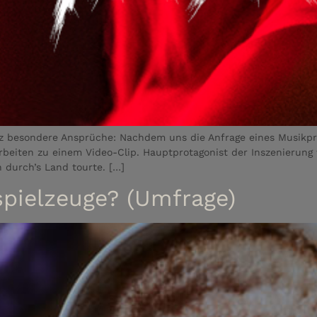
nz besondere Ansprüche: Nachdem uns die Anfrage eines Musikpro
beiten zu einem Video-Clip. Hauptprotagonist der Inszenierung 
h durch’s Land tourte. […]
spielzeuge? (Umfrage)